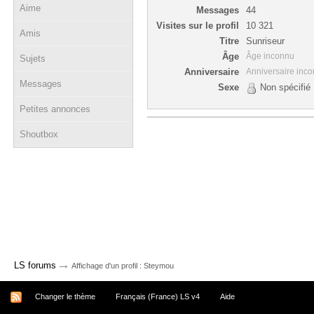
Aime
Messages
44
Visites sur le profil
10 321
Amis
Titre
Sunriseur
Âge
Âge inconnu
Sujets
Anniversaire
Anniversaire inc
Messages
Sexe
Non spécifié
Petites annonces
Shoutbox
→
LS forums
Affichage d'un profil : Steymou
Changer le thème
Français (France) LS v4
Aide