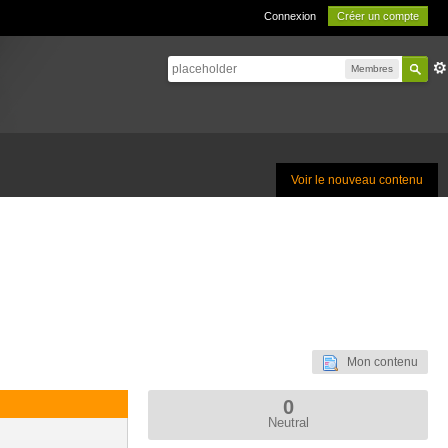
Connexion
Créer un compte
Membres
Voir le nouveau contenu
Mon contenu
0
Neutral