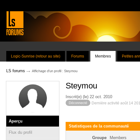
Logic-Sunrise (retour au site)
Forums
Membres
Petites a
→
LS forums
Affichage d'un profil : Steymou
Steymou
Inscrit(e) (le) 22 oct. 2010
Déconnecté
Dernière activité août 14 20
Aperçu
Statistiques de la communauté
Flux du profil
Groupe
Members