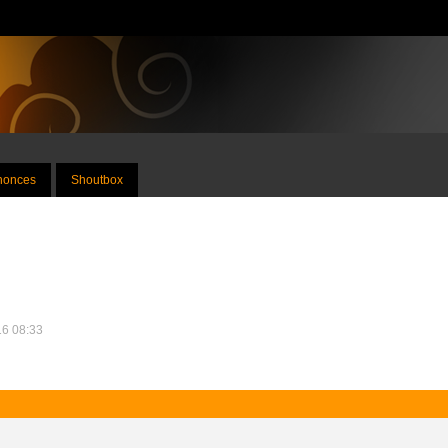
nnonces
Shoutbox
16 08:33