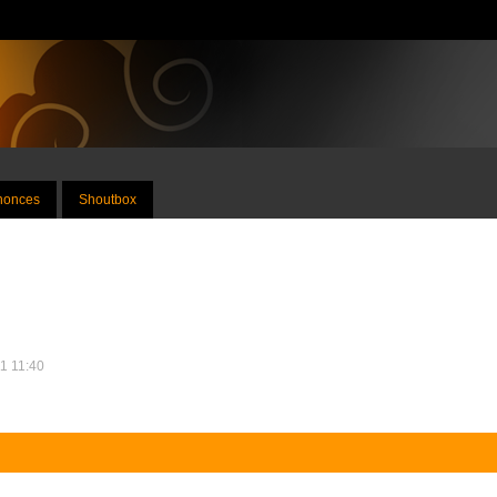
nnonces
Shoutbox
11 11:40