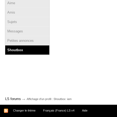
Aime
Amis
Sujets
Messages
Petites annonces
Shoutbox
→
LS forums
Affichage d'un profil : Shoutbox: iam
Changer le thème
Français (France) LS v4
Aide