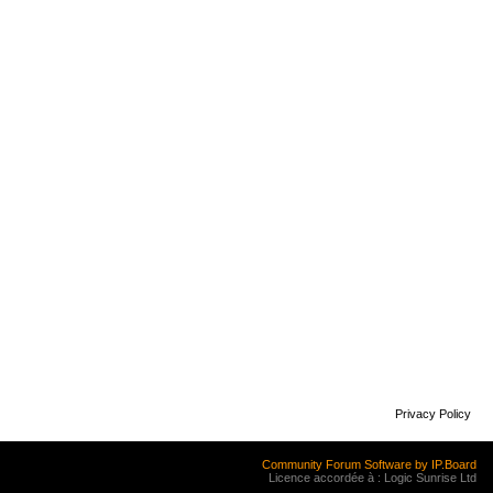
Privacy Policy
Community Forum Software by IP.Board
Licence accordée à : Logic Sunrise Ltd