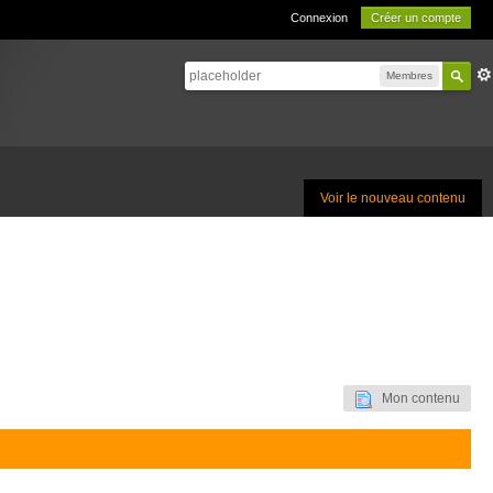
Connexion
Créer un compte
Membres
Voir le nouveau contenu
Mon contenu