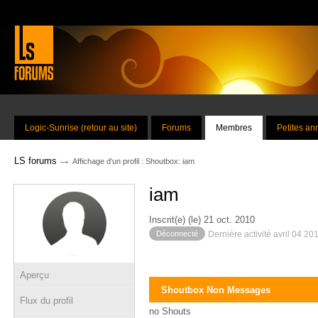
Logic-Sunrise (retour au site)
Forums
Membres
Petites a
→
LS forums
Affichage d'un profil : Shoutbox: iam
iam
Inscrit(e) (le) 21 oct. 2010
Déconnecté
Dernière activité avril 04 20
Aperçu
Shoutbox Non Messages
Flux du profil
no Shouts