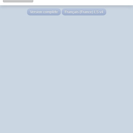
Version complète
Français (France) LS v4