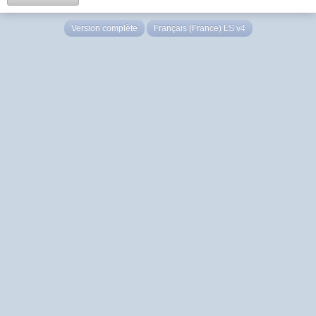
Version complète
Français (France) LS v4