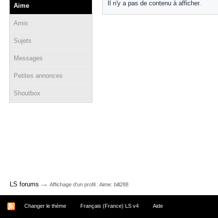
Il n'y a pas de contenu à afficher.
Aime
Amis
Sujets
Messages
Petites annonces
Shoutbox
→
LS forums
Affichage d'un profil : Aime: bill288
Changer le thème
Français (France) LS v4
Aide