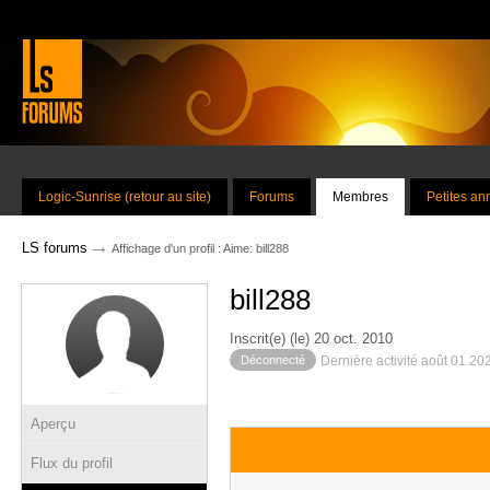
Logic-Sunrise (retour au site)
Forums
Membres
Petites a
→
LS forums
Affichage d'un profil : Aime: bill288
bill288
Inscrit(e) (le) 20 oct. 2010
Déconnecté
Dernière activité août 01 20
Aperçu
Flux du profil