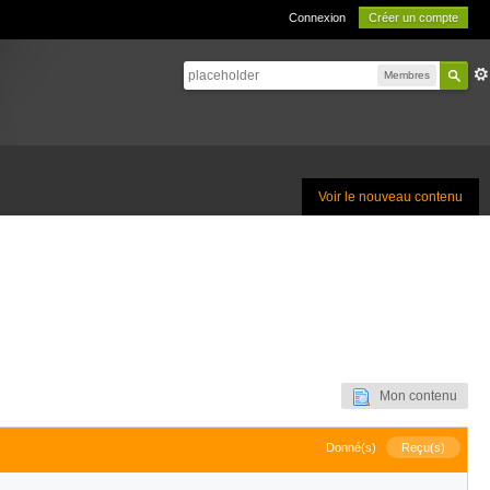
Connexion
Créer un compte
Membres
Voir le nouveau contenu
Mon contenu
Donné(s)
Reçu(s)