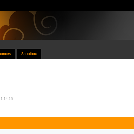
nnonces
Shoutbox
21 14:15