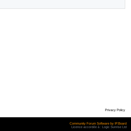
Privacy Policy
Community Forum Software by IP.Board
Licence accordée à : Logic Sunrise Ltd