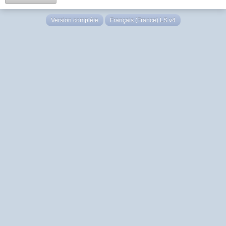
Version complète
Français (France) LS v4