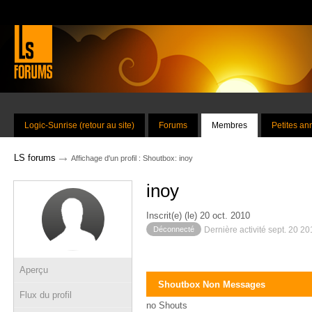
Logic-Sunrise (retour au site)
Forums
Membres
Petites a
→
LS forums
Affichage d'un profil : Shoutbox: inoy
inoy
Inscrit(e) (le) 20 oct. 2010
Déconnecté
Dernière activité sept. 20 2
Aperçu
Shoutbox Non Messages
Flux du profil
no Shouts