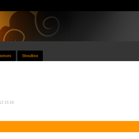
nnonces
Shoutbox
012 15:16