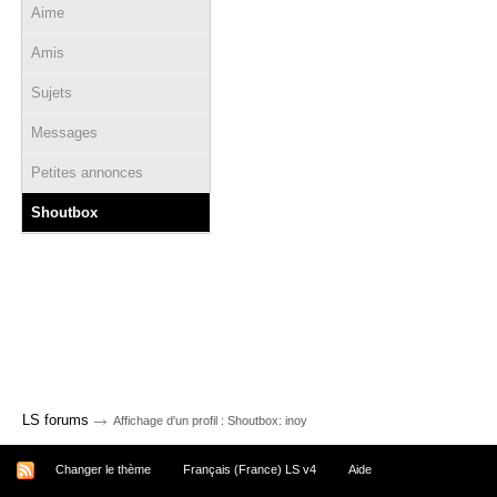
Aime
Amis
Sujets
Messages
Petites annonces
Shoutbox
→
LS forums
Affichage d'un profil : Shoutbox: inoy
Changer le thème
Français (France) LS v4
Aide