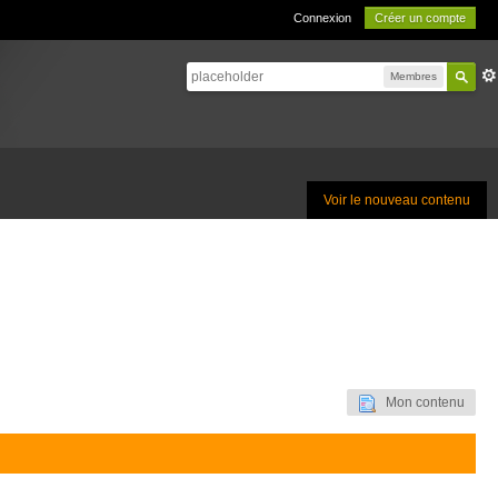
Connexion
Créer un compte
Membres
Voir le nouveau contenu
Mon contenu