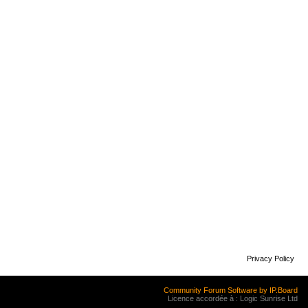
Privacy Policy
Community Forum Software by IP.Board
Licence accordée à : Logic Sunrise Ltd