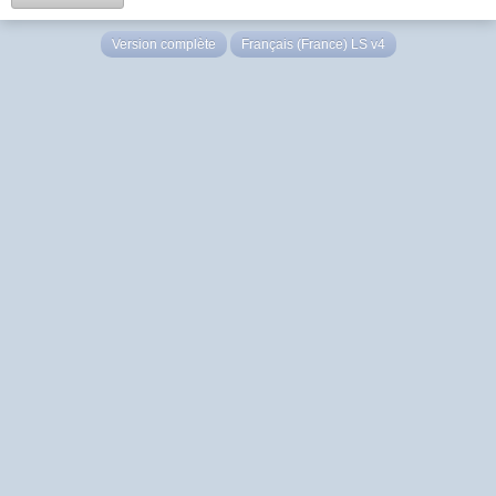
Version complète
Français (France) LS v4