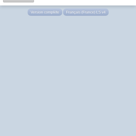
Version complète
Français (France) LS v4