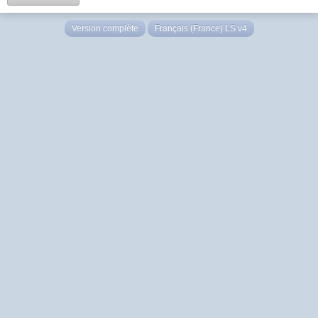
Version complète
Français (France) LS v4