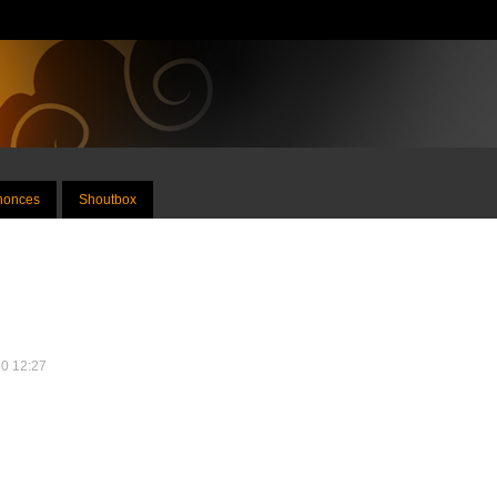
nnonces
Shoutbox
10 12:27