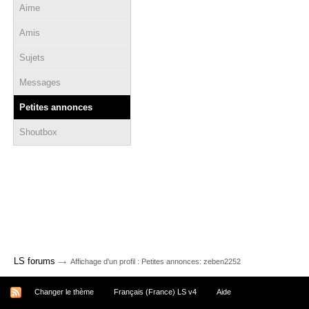
Aime
Amis
Sujets
Messages
Petites annonces
Shoutbox
→
LS forums
Affichage d'un profil : Petites annonces: zeben2252
Changer le thème
Français (France) LS v4
Aide