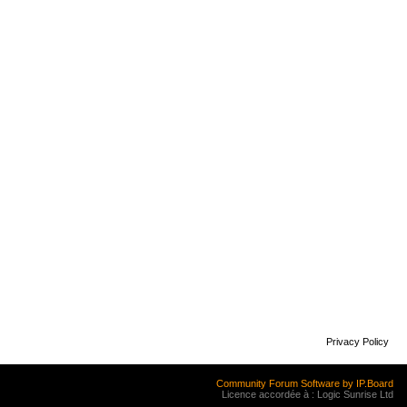
Privacy Policy
Community Forum Software by IP.Board
Licence accordée à : Logic Sunrise Ltd