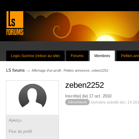
Logic-Sunrise (retour au site)
Forums
Membres
Petites a
→
LS forums
Affichage d'un profil : Petites annonces: zeben2252
zeben2252
Inscrit(e) (le) 17 oct. 2010
Déconnecté
Dernière activité déc. 24 20
Aperçu
Flux du profil