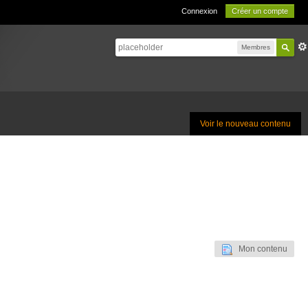
Connexion
Créer un compte
Membres
Voir le nouveau contenu
Mon contenu