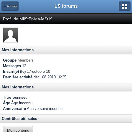
LS forums
← Accueil
Profil de MiiStEr-MaJeStiK
Mes informations
Groupe
Members
Messages
12
Inscrit(e) (le)
17-octobre 10
Dernière activité
déc. 08 2010 16:25
Mes informations
Titre
Sunriseur
Âge
Âge inconnu
Anniversaire
Anniversaire inconnu
Contrôles utilisateur
Mon contenu