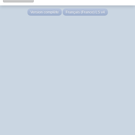
Version complète
Français (France) LS v4