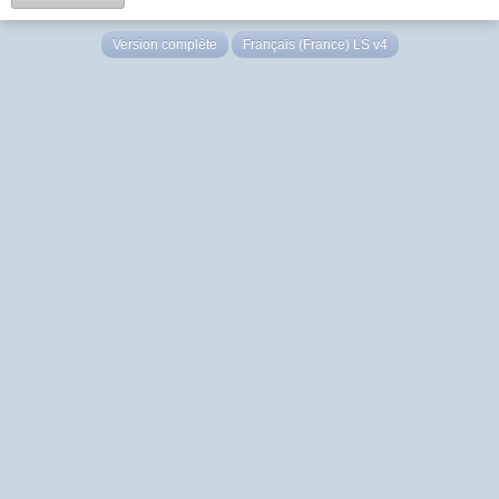
Version complète
Français (France) LS v4