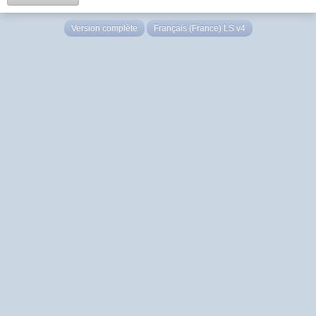
Version complète
Français (France) LS v4