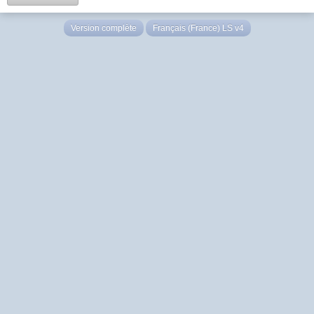
Version complète
Français (France) LS v4