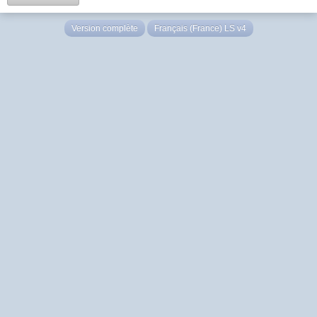
Version complète
Français (France) LS v4