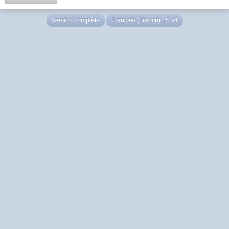
Version complète
Français (France) LS v4