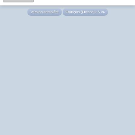
Version complète
Français (France) LS v4