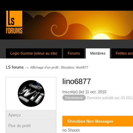
Logic-Sunrise (retour au site)
Forums
Membres
Petites a
→
LS forums
Affichage d'un profil : Shoutbox: lino6877
lino6877
Inscrit(e) (le) 11 oct. 2010
Déconnecté
Dernière activité oct. 03 20
Aperçu
Shoutbox Non Messages
Flux du profil
no Shouts