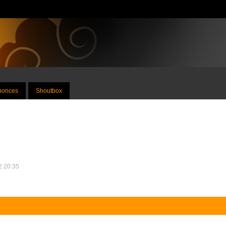
nnonces
Shoutbox
12 20:35