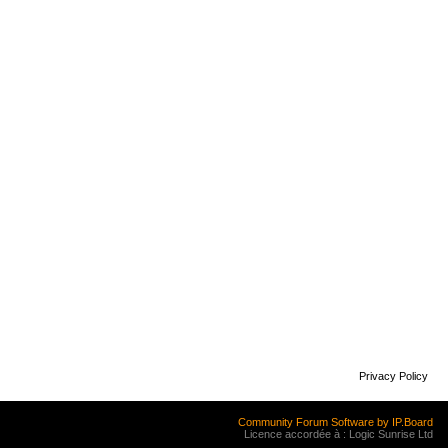
Privacy Policy
Community Forum Software by IP.Board
Licence accordée à : Logic Sunrise Ltd