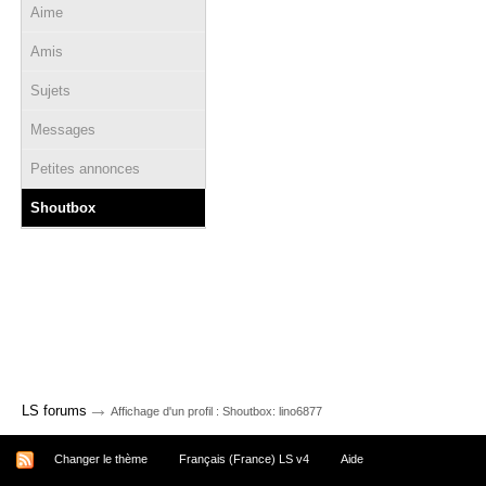
Aime
Amis
Sujets
Messages
Petites annonces
Shoutbox
→
LS forums
Affichage d'un profil : Shoutbox: lino6877
Changer le thème
Français (France) LS v4
Aide