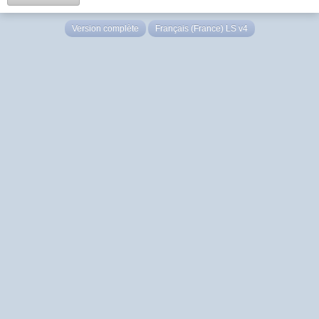
Version complète
Français (France) LS v4