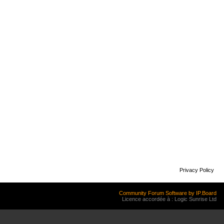
Privacy Policy
Community Forum Software by IP.Board
Licence accordée à : Logic Sunrise Ltd