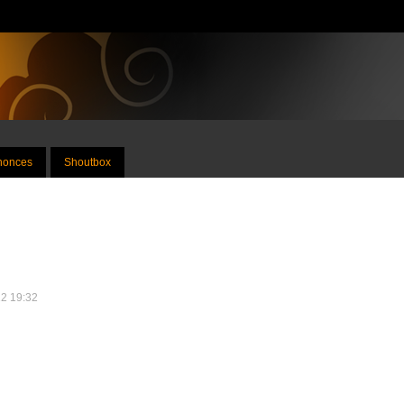
nnonces
Shoutbox
12 19:32