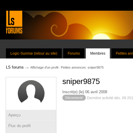
Logic-Sunrise (retour au site)
Forums
Membres
Petites a
→
LS forums
Affichage d'un profil : Petites annonces: sniper9875
sniper9875
Inscrit(e) (le) 06 avril 2008
Déconnecté
Dernière activité déc. 09 20
Aperçu
Flux du profil