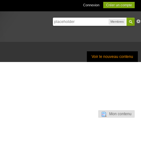
Connexion
Créer un compte
Membres
Voir le nouveau contenu
Mon contenu