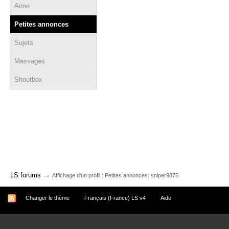
Aime
Petites annonces
Sujets
Messages
Shoutbox
→
LS forums
Affichage d'un profil : Petites annonces: sniper9875
Changer le thème
Français (France) LS v4
Aide