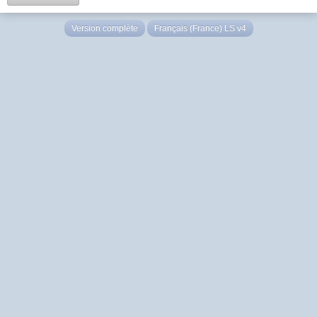
Version complète
Français (France) LS v4