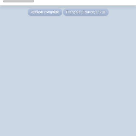
Version complète
Français (France) LS v4