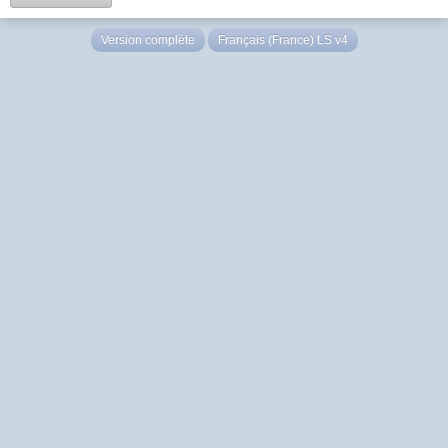
Version complète
Français (France) LS v4