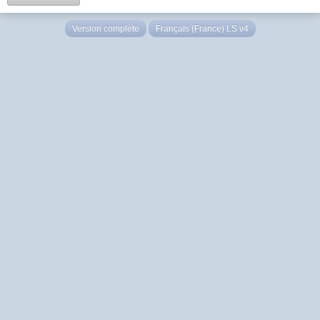
Version complète
Français (France) LS v4