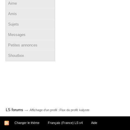
Aime
Amis
Sujets
Messages
Petites annonces
Shoutbox
→
LS forums
Affichage d'un profil : Flux du profil: kalyste
Changer le thème
Français (France) LS v4
Aide