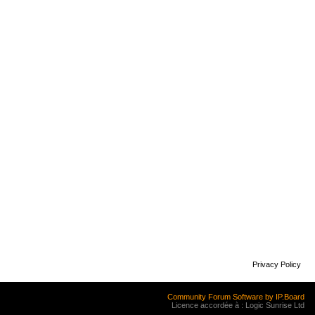
Privacy Policy
Community Forum Software by IP.Board
Licence accordée à : Logic Sunrise Ltd