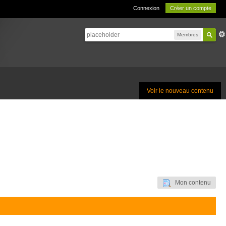
Connexion
Créer un compte
Membres
Voir le nouveau contenu
Mon contenu