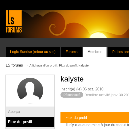
Logic-Sunrise (retour au site)
Forums
Membres
Petites a
→
LS forums
Affichage d'un profil : Flux du profil: kalyste
kalyste
Inscrit(e) (le) 06 oct. 2010
Déconnecté
Dernière activité janv. 30 2
Aperçu
Flux du profil
Flux du profil
Il n'y a aucune mise à jour du statut à