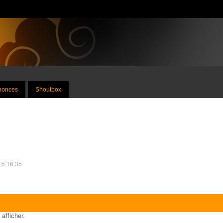
nnonces
Shoutbox
015 16:35
 afficher.