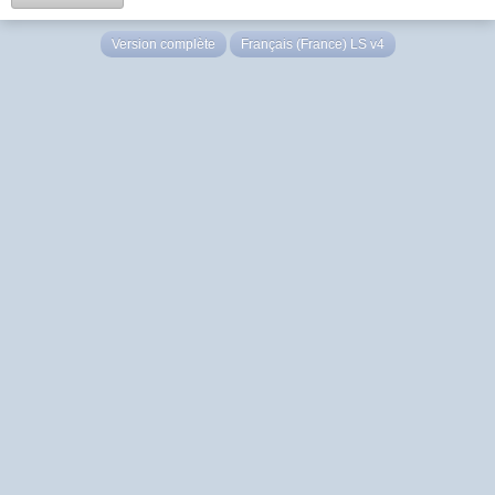
Version complète
Français (France) LS v4