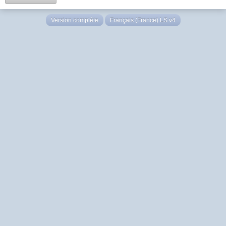
Version complète
Français (France) LS v4