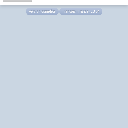
Version complète
Français (France) LS v4