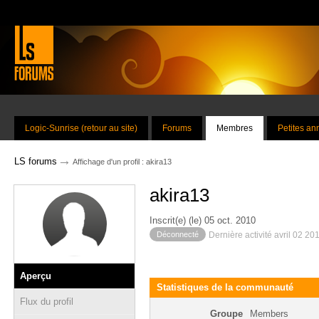
Logic-Sunrise (retour au site)
Forums
Membres
Petites a
→
LS forums
Affichage d'un profil : akira13
akira13
Inscrit(e) (le) 05 oct. 2010
Déconnecté
Dernière activité avril 02 20
Aperçu
Statistiques de la communauté
Flux du profil
Groupe
Members