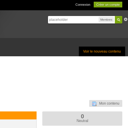
Connexion
Créer un compte
Membres
Voir le nouveau contenu
Mon contenu
0
Neutral