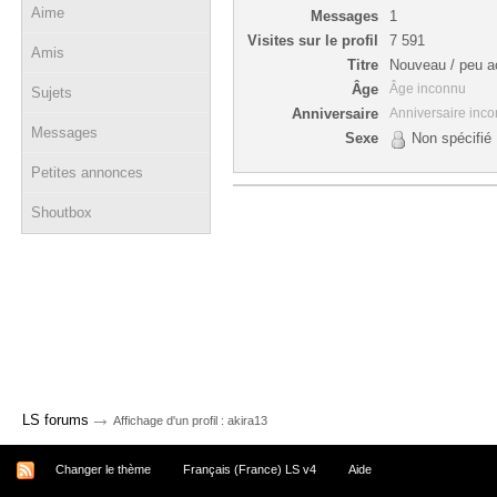
Aime
Messages
1
Visites sur le profil
7 591
Amis
Titre
Nouveau / peu ac
Âge
Âge inconnu
Sujets
Anniversaire
Anniversaire inc
Messages
Sexe
Non spécifié
Petites annonces
Shoutbox
→
LS forums
Affichage d'un profil : akira13
Changer le thème
Français (France) LS v4
Aide