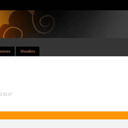
nnonces
Shoutbox
12 21:17