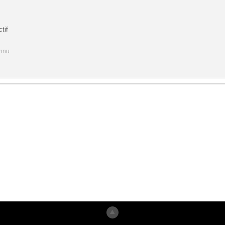
tif
onnu