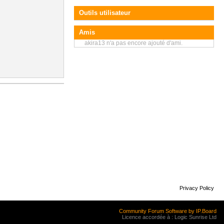
Outils utilisateur
Amis
akira13 n'a pas encore ajouté d'ami.
Privacy Policy
Community Forum Software by IP.Board
Licence accordée à : Logic Sunrise Ltd