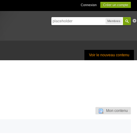
Connexion
Créer un compte
Membres
Voir le nouveau contenu
Mon contenu