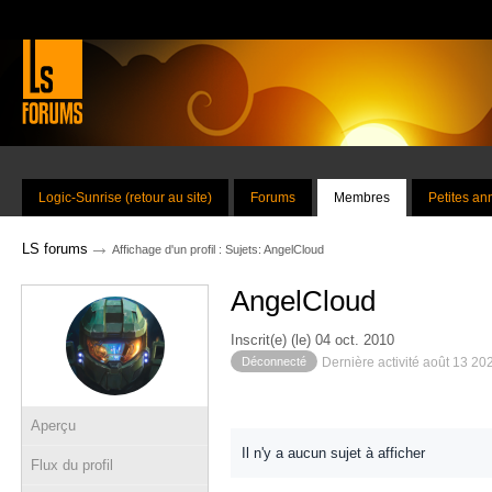
Logic-Sunrise (retour au site)
Forums
Membres
Petites a
→
LS forums
Affichage d'un profil : Sujets: AngelCloud
AngelCloud
Inscrit(e) (le) 04 oct. 2010
Déconnecté
Dernière activité août 13 20
Aperçu
Il n'y a aucun sujet à afficher
Flux du profil