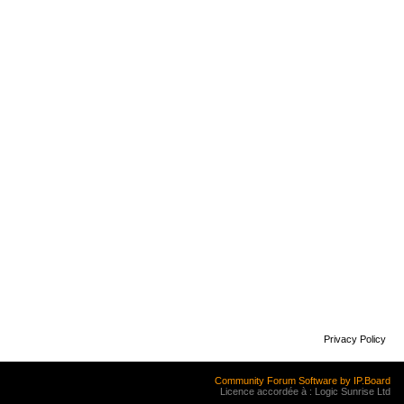
Privacy Policy
Community Forum Software by IP.Board
Licence accordée à : Logic Sunrise Ltd