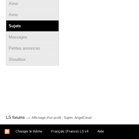
Aime
Amis
Sujets
Messages
Petites annonces
Shoutbox
→
LS forums
Affichage d'un profil : Sujets: AngelCloud
Changer le thème
Français (France) LS v4
Aide