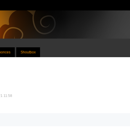
nnonces
Shoutbox
21 11:58