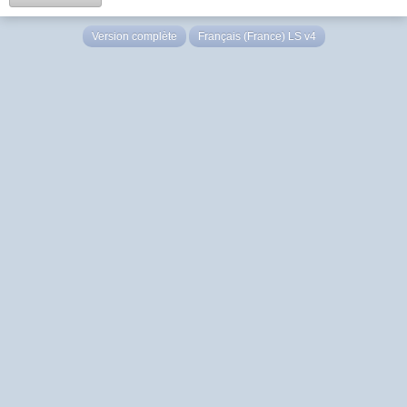
Version complète
Français (France) LS v4