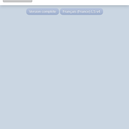
Version complète
Français (France) LS v4