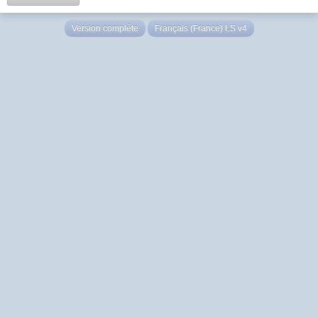
Version complète
Français (France) LS v4