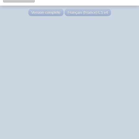
Version complète
Français (France) LS v4