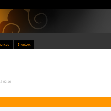
nnonces
Shoutbox
013 02:16