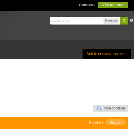
Connexion
Créer un compte
Membres
Voir le nouveau contenu
Mon contenu
Donné(s)
Reçu(s)