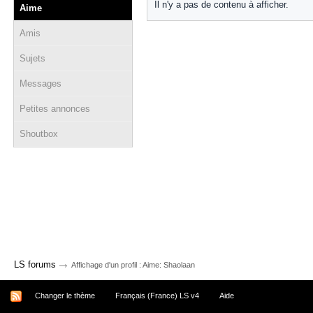
Il n'y a pas de contenu à afficher.
Aime
Amis
Sujets
Messages
Petites annonces
Shoutbox
→
LS forums
Affichage d'un profil : Aime: Shaolaan
Changer le thème
Français (France) LS v4
Aide