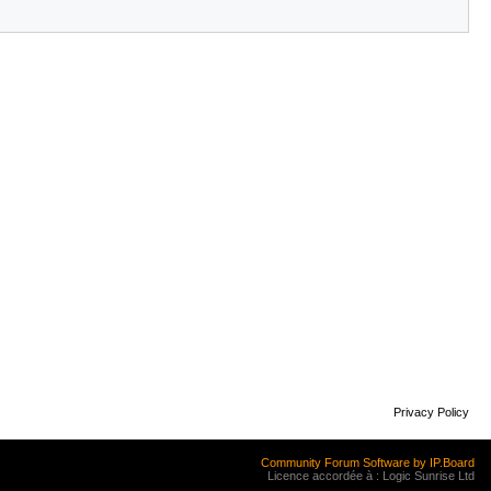
Privacy Policy
Community Forum Software by IP.Board
Licence accordée à : Logic Sunrise Ltd