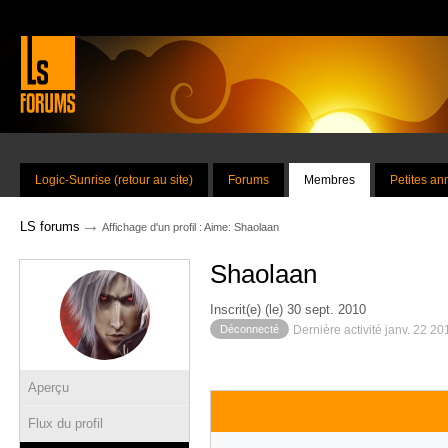
Logic-Sunrise (retour au site)
Forums
Membres
Petites a
→
LS forums
Affichage d'un profil : Aime: Shaolaan
Shaolaan
Inscrit(e) (le) 30 sept. 2010
Déconnecté
Dernière activité janv. 22 2
Aperçu
Flux du profil