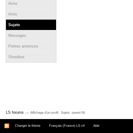
Aime
Amis
Sujets
Messages
Petites annonces
Shoutbox
→
LS forums
Affichage d'un profil : Sujets: speed 06
Changer le thème
Français (France) LS v4
Aide