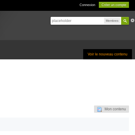
Connexion
Créer un compte
Membres
Voir le nouveau contenu
Mon contenu