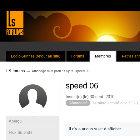
Logic-Sunrise (retour au site)
Forums
Membres
Petites a
→
LS forums
Affichage d'un profil : Sujets: speed 06
speed 06
Inscrit(e) (le) 30 sept. 2010
Déconnecté
Dernière activité nov. 23 20
Aperçu
Il n'y a aucun sujet à afficher
Flux du profil