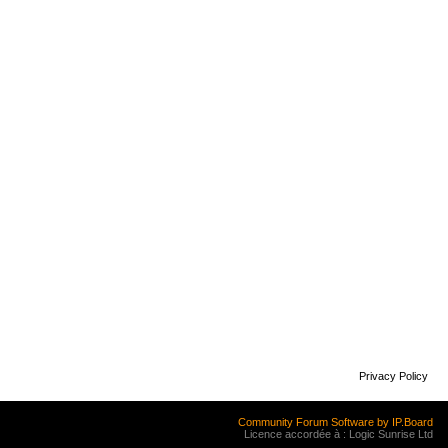
Privacy Policy
Community Forum Software by IP.Board
Licence accordée à : Logic Sunrise Ltd