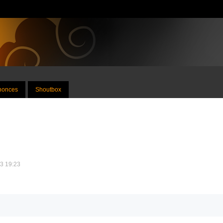
nnonces
Shoutbox
13 19:23