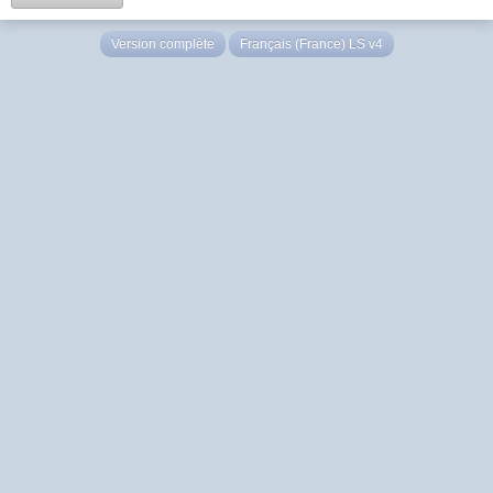
Version complète
Français (France) LS v4