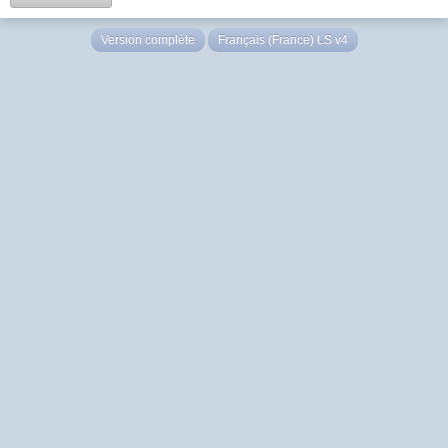
Version complète
Français (France) LS v4