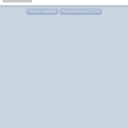
Version complète
Français (France) LS v4