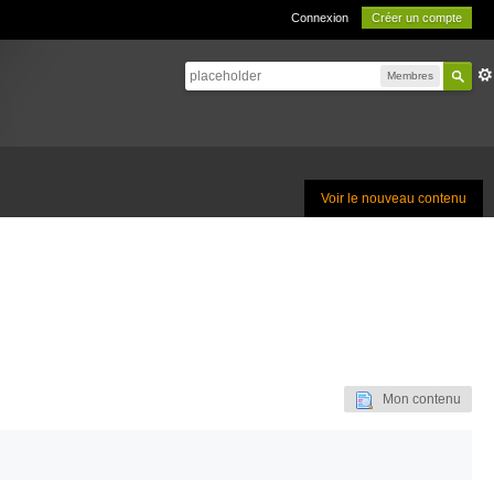
Connexion
Créer un compte
Membres
Voir le nouveau contenu
Mon contenu