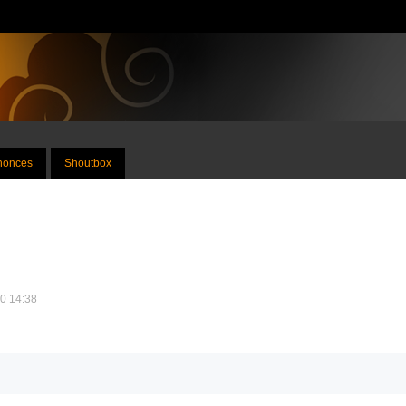
nnonces
Shoutbox
10 14:38