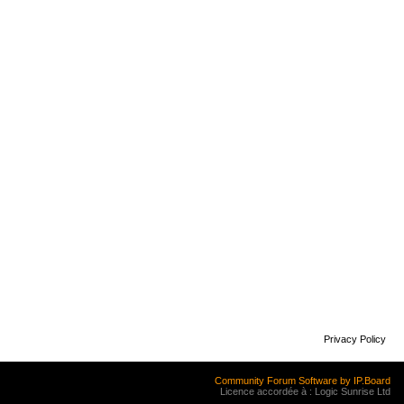
Privacy Policy
Community Forum Software by IP.Board
Licence accordée à : Logic Sunrise Ltd