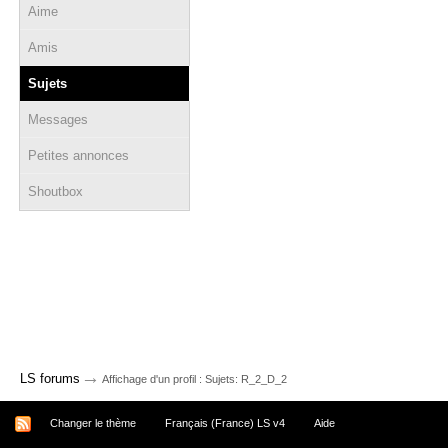
Aime
Amis
Sujets
Messages
Petites annonces
Shoutbox
→
LS forums
Affichage d'un profil : Sujets: R_2_D_2
Changer le thème
Français (France) LS v4
Aide