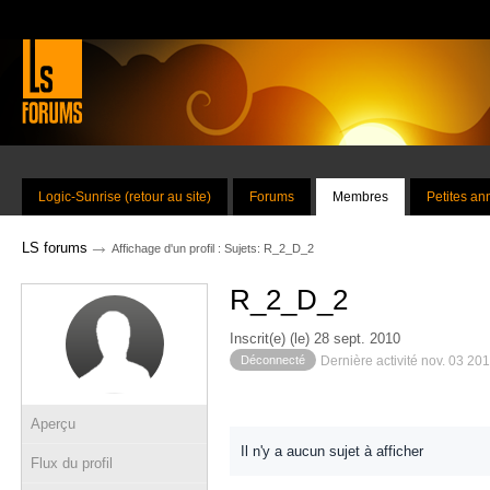
Logic-Sunrise (retour au site)
Forums
Membres
Petites a
→
LS forums
Affichage d'un profil : Sujets: R_2_D_2
R_2_D_2
Inscrit(e) (le) 28 sept. 2010
Déconnecté
Dernière activité nov. 03 20
Aperçu
Il n'y a aucun sujet à afficher
Flux du profil