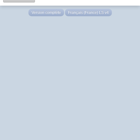
Version complète
Français (France) LS v4