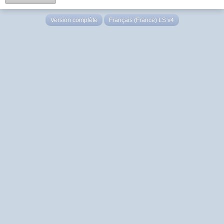
Version complète
Français (France) LS v4