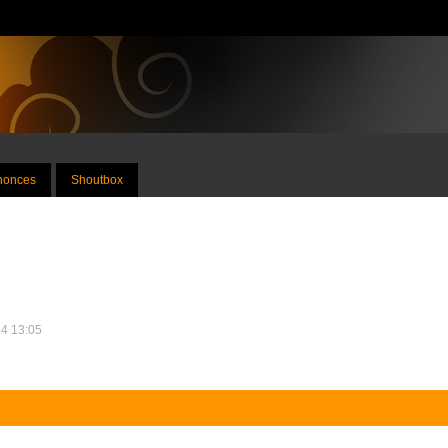
nnonces
Shoutbox
14 13:05