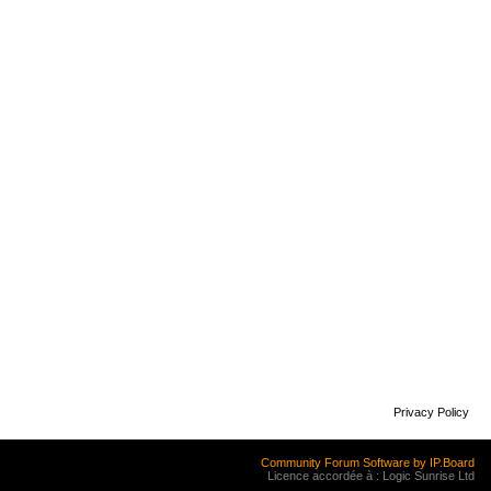
Privacy Policy
Community Forum Software by IP.Board
Licence accordée à : Logic Sunrise Ltd