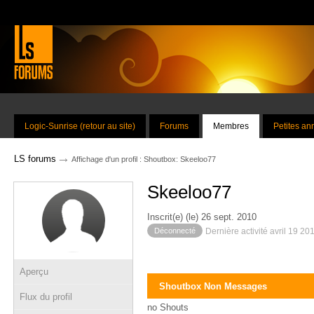
Logic-Sunrise (retour au site)
Forums
Membres
Petites a
→
LS forums
Affichage d'un profil : Shoutbox: Skeeloo77
Skeeloo77
Inscrit(e) (le) 26 sept. 2010
Déconnecté
Dernière activité avril 19 20
Aperçu
Shoutbox Non Messages
Flux du profil
no Shouts