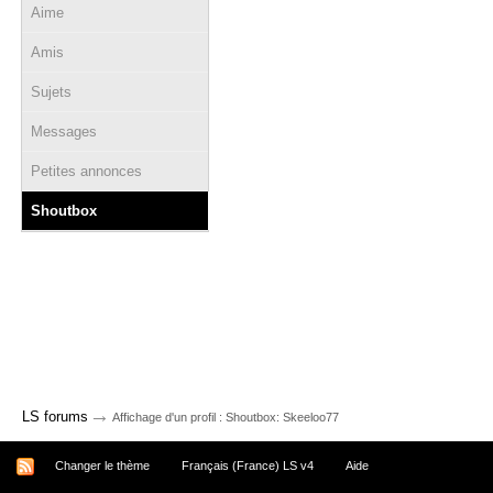
Aime
Amis
Sujets
Messages
Petites annonces
Shoutbox
→
LS forums
Affichage d'un profil : Shoutbox: Skeeloo77
Changer le thème
Français (France) LS v4
Aide