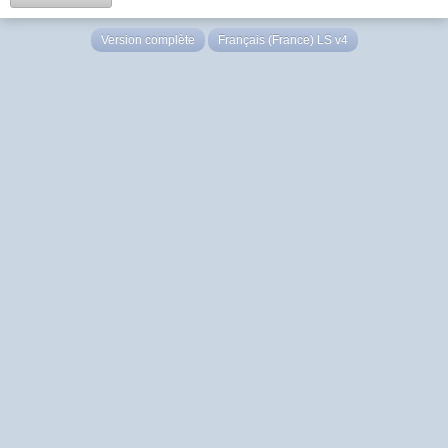
Version complète
Français (France) LS v4