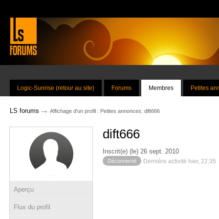
Logic-Sunrise (retour au site)
Forums
Membres
Petites a
→
LS forums
Affichage d'un profil : Petites annonces: dift666
dift666
Inscrit(e) (le) 26 sept. 2010
Déconnecté
Dernière activité hier, 22:35
Aperçu
Flux du profil