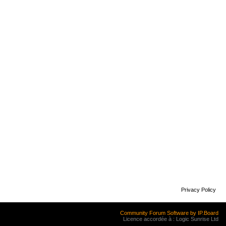
Privacy Policy
Community Forum Software by IP.Board
Licence accordée à : Logic Sunrise Ltd