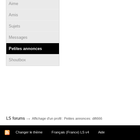
Aime
Amis
Sujets
Messages
Petites annonces
Shoutbox
→
LS forums
Affichage d'un profil : Petites annonces: dift666
Changer le thème
Français (France) LS v4
Aide