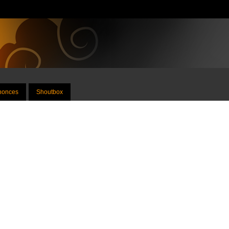
nnonces
Shoutbox