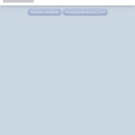
Version complète
Français (France) LS v4