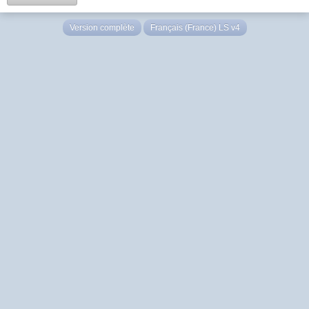
Version complète
Français (France) LS v4