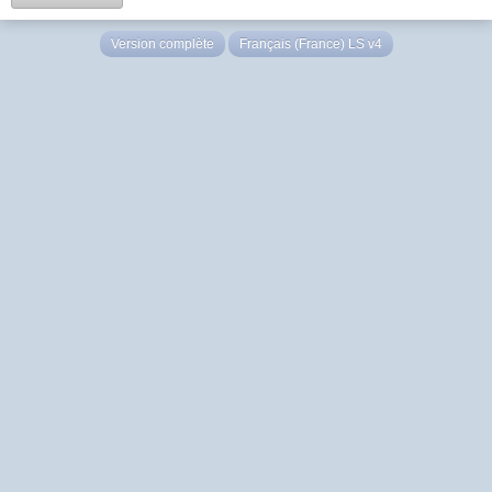
Version complète
Français (France) LS v4