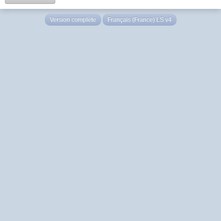
Version complète
Français (France) LS v4